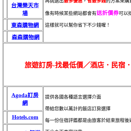
再挑選出
最多優惠
，
省最多錢
的方案來購
台灣樂天市
送折價券
場
像有時候某些網站都會有
可以
東森購物網
這樣就可以幫你省下不少錢喔！
森森購物網
旅遊訂房-找最低價／酒店．民宿
Agoda訂房
提供各國各種語言選擇介面
網
帶給您數以萬計的飯店訂房選擇
Hotels.com
每一份住宿評鑑都是由旅客於結束旅程後