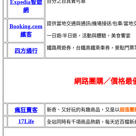
百分之百真實可靠
Expedia智遊
網
提供當地交通與通訊(機場接送/包車/當地交通?
Booking.com
繽客
一日遊/半日遊，活動與體驗，美食饗宴
鐵路周遊券，台鐵高鐵乘車券，景點門票
四方通行
網路團購／價格最
瘋狂賣客
新奇、又好玩的有趣商品，又是以
超值團
17Life
全站同時有千項商品熱銷，每天近百檔新