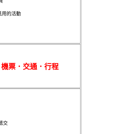
買
抵用的活動
．機票．交通．行程
遞交