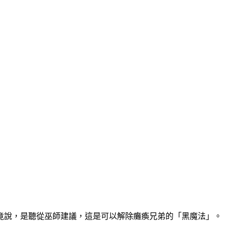
竟說，是聽從巫師建議，這是可以解除癱瘓兄弟的「黑魔法」。