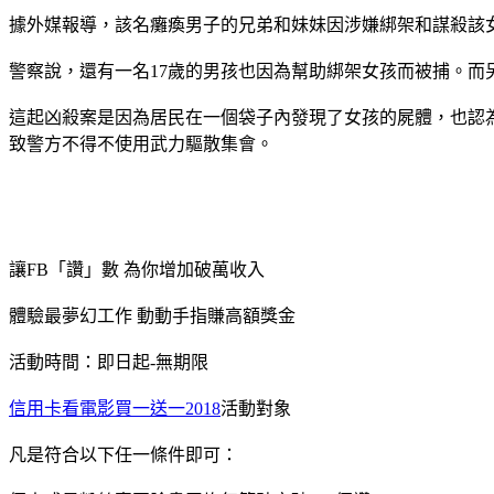
據外媒報導，該名癱瘓男子的兄弟和妹妹因涉嫌綁架和謀殺該
警察說，還有一名17歲的男孩也因為幫助綁架女孩而被捕。
這起凶殺案是因為居民在一個袋子內發現了女孩的屍體，也認
致警方不得不使用武力驅散集會。
讓FB「讚」數 為你增加破萬收入
體驗最夢幻工作 動動手指賺高額獎金
活動時間：即日起-無期限
信用卡看電影買一送一2018
活動對象
凡是符合以下任一條件即可：