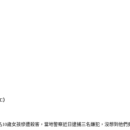
C）
名10歲女孩慘遭殺害，當地警察近日逮捕三名嫌犯，沒想到他們